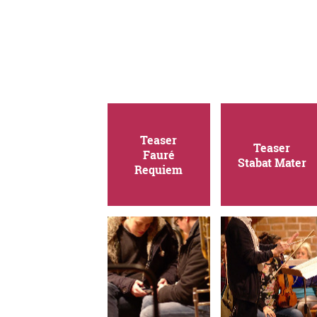
Teaser
Teaser
Fauré
Stabat Mater
Requiem