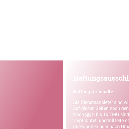
Kennenlernen
Mitspielen
Fördern
Haftungsausschl
Haftung für Inhalte
Als Diensteanbieter sind w
auf diesen Seiten nach den
Nach §§ 8 bis 10 TMG sind 
verpflichtet, übermittelte 
überwachen oder nach Umst