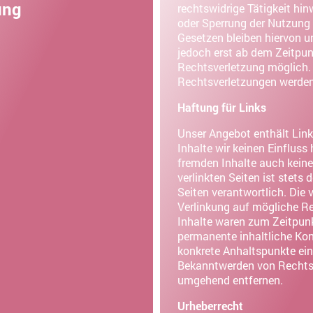
ung
rechtswidrige Tätigkeit hi
oder Sperrung der Nutzung
Gesetzen bleiben hiervon u
jedoch erst ab dem Zeitpun
Rechtsverletzung möglich.
Rechtsverletzungen werden
Haftung für Links
Unser Angebot enthält Links
Inhalte wir keinen Einfluss
fremden Inhalte auch keine
verlinkten Seiten ist stets 
Seiten verantwortlich. Die 
Verlinkung auf mögliche Re
Inhalte waren zum Zeitpunk
permanente inhaltliche Kont
konkrete Anhaltspunkte ein
Bekanntwerden von Rechtsv
umgehend entfernen.
Urheberrecht