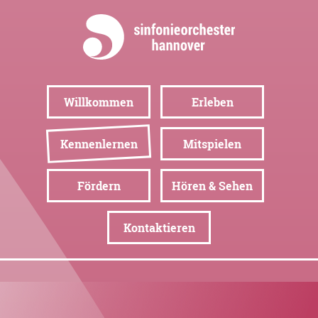
Willkommen
Erleben
Kennenlernen
Mitspielen
Fördern
Hören & Sehen
Kontaktieren